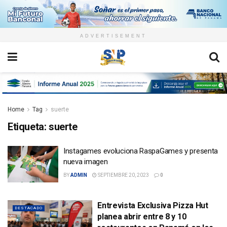
ADVERTISEMENT
Home
Tag
suerte
Etiqueta:
suerte
Instagames evoluciona RaspaGames y presenta
nueva imagen
BY
ADMIN
SEPTIEMBRE 20, 2023
0
Entrevista Exclusiva Pizza Hut
DESTACADO
planea abrir entre 8 y 10