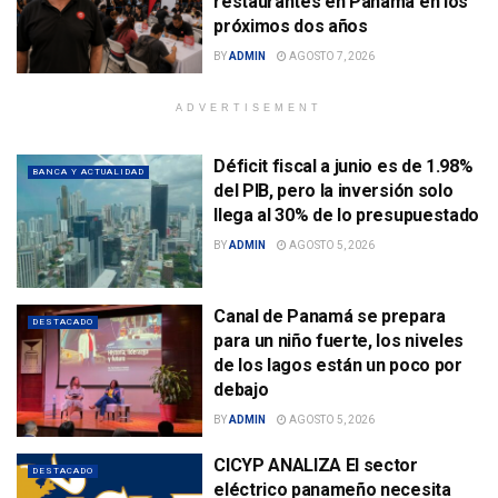
restaurantes en Panamá en los
próximos dos años
BY
ADMIN
AGOSTO 7, 2026
ADVERTISEMENT
Déficit fiscal a junio es de 1.98%
BANCA Y ACTUALIDAD
del PIB, pero la inversión solo
llega al 30% de lo presupuestado
BY
ADMIN
AGOSTO 5, 2026
Canal de Panamá se prepara
DESTACADO
para un niño fuerte, los niveles
de los lagos están un poco por
debajo
BY
ADMIN
AGOSTO 5, 2026
CICYP ANALIZA El sector
DESTACADO
eléctrico panameño necesita