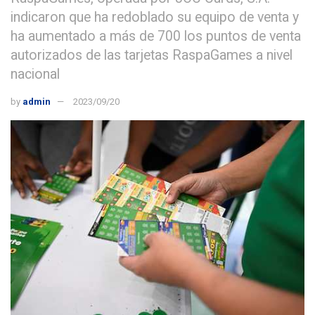
indicaron que ha redoblado su equipo de venta y
ha aumentado a más de 700 los puntos de venta
autorizados de las tarjetas RaspaGames a nivel
nacional
by
admin
2023/09/20