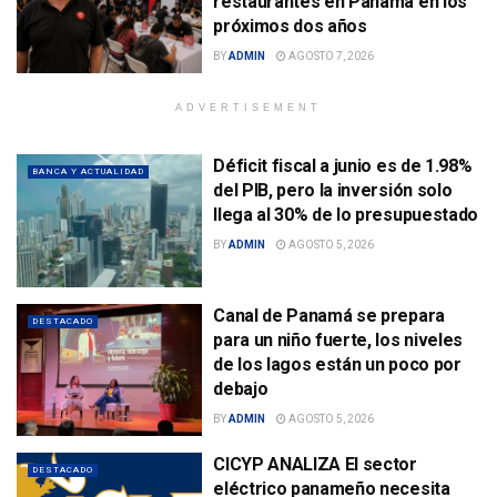
restaurantes en Panamá en los
próximos dos años
BY
ADMIN
AGOSTO 7, 2026
ADVERTISEMENT
Déficit fiscal a junio es de 1.98%
BANCA Y ACTUALIDAD
del PIB, pero la inversión solo
llega al 30% de lo presupuestado
BY
ADMIN
AGOSTO 5, 2026
Canal de Panamá se prepara
DESTACADO
para un niño fuerte, los niveles
de los lagos están un poco por
debajo
BY
ADMIN
AGOSTO 5, 2026
CICYP ANALIZA El sector
DESTACADO
eléctrico panameño necesita