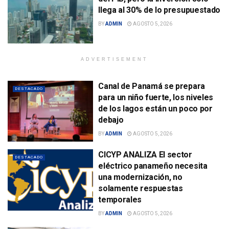
llega al 30% de lo presupuestado
BY
ADMIN
AGOSTO 5, 2026
ADVERTISEMENT
Canal de Panamá se prepara
DESTACADO
para un niño fuerte, los niveles
de los lagos están un poco por
debajo
BY
ADMIN
AGOSTO 5, 2026
CICYP ANALIZA El sector
DESTACADO
eléctrico panameño necesita
una modernización, no
solamente respuestas
temporales
BY
ADMIN
AGOSTO 5, 2026