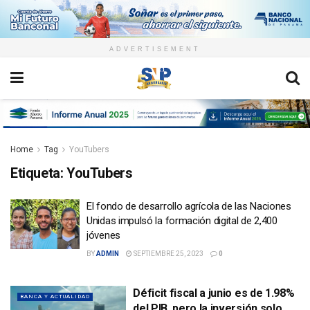
ADVERTISEMENT
Home
Tag
YouTubers
Etiqueta:
YouTubers
El fondo de desarrollo agrícola de las Naciones
Unidas impulsó la formación digital de 2,400
jóvenes
BY
ADMIN
SEPTIEMBRE 25, 2023
0
Déficit fiscal a junio es de 1.98%
BANCA Y ACTUALIDAD
del PIB, pero la inversión solo