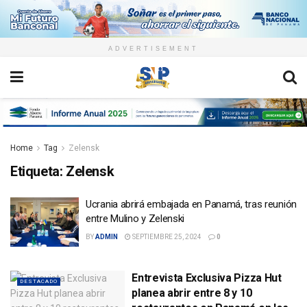
ADVERTISEMENT
Home
Tag
Zelensk
Etiqueta:
Zelensk
Ucrania abrirá embajada en Panamá, tras reunión
entre Mulino y Zelenski
BY
ADMIN
SEPTIEMBRE 25, 2024
0
Entrevista Exclusiva Pizza Hut
DESTACADO
planea abrir entre 8 y 10