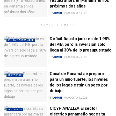
restaurantes en Panamá en los
próximos dos años
BY
ADMIN
AGOSTO 7, 2026
ADVERTISEMENT
Déficit fiscal a junio es de 1.98%
BANCA Y ACTUALIDAD
del PIB, pero la inversión solo
llega al 30% de lo presupuestado
BY
ADMIN
AGOSTO 5, 2026
Canal de Panamá se prepara
DESTACADO
para un niño fuerte, los niveles
de los lagos están un poco por
debajo
BY
ADMIN
AGOSTO 5, 2026
CICYP ANALIZA El sector
DESTACADO
eléctrico panameño necesita