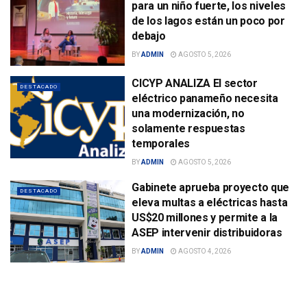
para un niño fuerte, los niveles
de los lagos están un poco por
debajo
BY
ADMIN
AGOSTO 5, 2026
CICYP ANALIZA El sector
DESTACADO
eléctrico panameño necesita
una modernización, no
solamente respuestas
temporales
BY
ADMIN
AGOSTO 5, 2026
Gabinete aprueba proyecto que
DESTACADO
eleva multas a eléctricas hasta
US$20 millones y permite a la
ASEP intervenir distribuidoras
BY
ADMIN
AGOSTO 4, 2026