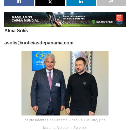
Alma Solís
asolis@noticiasdepanama.com
os presidentes de Panamá, José Raúl Mulino, y de
Ucrania, Volodímir Zelenski