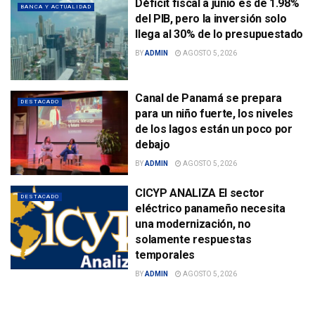
Déficit fiscal a junio es de 1.98%
BANCA Y ACTUALIDAD
del PIB, pero la inversión solo
llega al 30% de lo presupuestado
BY
ADMIN
AGOSTO 5, 2026
Canal de Panamá se prepara
DESTACADO
para un niño fuerte, los niveles
de los lagos están un poco por
debajo
BY
ADMIN
AGOSTO 5, 2026
CICYP ANALIZA El sector
DESTACADO
eléctrico panameño necesita
una modernización, no
solamente respuestas
temporales
BY
ADMIN
AGOSTO 5, 2026