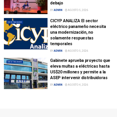
debajo
BY
ADMIN
AGOSTO 5, 2026
CICYP ANALIZA El sector
DESTACADO
eléctrico panameño necesita
una modernización, no
solamente respuestas
temporales
BY
ADMIN
AGOSTO 5, 2026
Gabinete aprueba proyecto que
DESTACADO
eleva multas a eléctricas hasta
US$20 millones y permite a la
ASEP intervenir distribuidoras
BY
ADMIN
AGOSTO 4, 2026