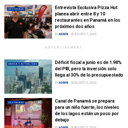
Entrevista Exclusiva Pizza Hut
DESTACADO
planea abrir entre 8 y 10
restaurantes en Panamá en los
próximos dos años
BY
ADMIN
AGOSTO 7, 2026
ADVERTISEMENT
Déficit fiscal a junio es de 1.98%
BANCA Y ACTUALIDAD
del PIB, pero la inversión solo
llega al 30% de lo presupuestado
BY
ADMIN
AGOSTO 5, 2026
Canal de Panamá se prepara
DESTACADO
para un niño fuerte, los niveles
de los lagos están un poco por
debajo
BY
ADMIN
AGOSTO 5, 2026