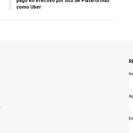
pago en efectivo por uso de Plataformas
como Uber
R
N
Ap
r
Em