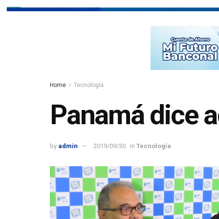
Home
Tecnología
Panamá dice ad
by
admin
2019/09/30
in
Tecnología