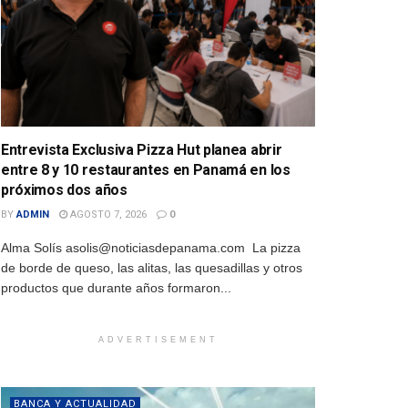
Entrevista Exclusiva Pizza Hut planea abrir
entre 8 y 10 restaurantes en Panamá en los
próximos dos años
BY
ADMIN
AGOSTO 7, 2026
0
Alma Solís asolis@noticiasdepanama.com La pizza
de borde de queso, las alitas, las quesadillas y otros
productos que durante años formaron...
ADVERTISEMENT
BANCA Y ACTUALIDAD