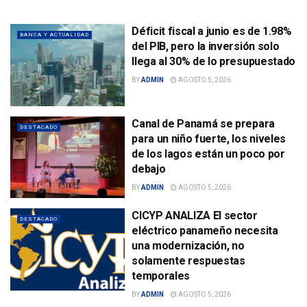
Déficit fiscal a junio es de 1.98%
BANCA Y ACTUALIDAD
del PIB, pero la inversión solo
llega al 30% de lo presupuestado
BY
ADMIN
AGOSTO 5, 2026
Canal de Panamá se prepara
DESTACADO
para un niño fuerte, los niveles
de los lagos están un poco por
debajo
BY
ADMIN
AGOSTO 5, 2026
CICYP ANALIZA El sector
DESTACADO
eléctrico panameño necesita
una modernización, no
solamente respuestas
temporales
BY
ADMIN
AGOSTO 5, 2026