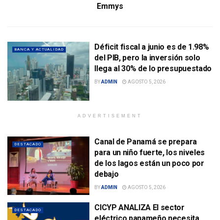
Emmys
Déficit fiscal a junio es de 1.98%
BANCA Y ACTUALIDAD
del PIB, pero la inversión solo
llega al 30% de lo presupuestado
BY
ADMIN
AGOSTO 5, 2026
ADVERTISEMENT
Canal de Panamá se prepara
DESTACADO
para un niño fuerte, los niveles
de los lagos están un poco por
debajo
BY
ADMIN
AGOSTO 5, 2026
CICYP ANALIZA El sector
DESTACADO
eléctrico panameño necesita