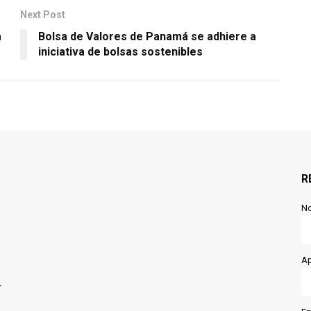
Next Post
a
Bolsa de Valores de Panamá se adhiere a
iniciativa de bolsas sostenibles
R
N
Ap
r