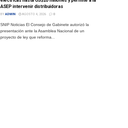
eléctricas hasta US$20 millones y permite a la
ASEP intervenir distribuidoras
BY
ADMIN
AGOSTO 4, 2026
0
SNIP Noticias El Consejo de Gabinete autorizó la
presentación ante la Asamblea Nacional de un
proyecto de ley que reforma...