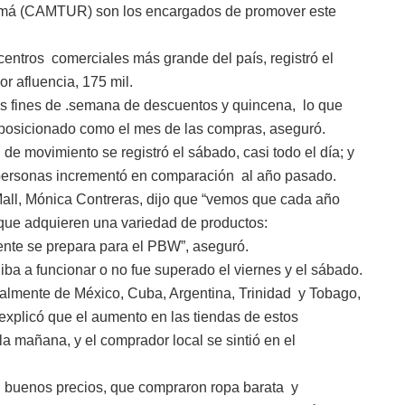
má (CAMTUR) son los encargados de promover este
entros comerciales más grande del país, registró el
or afluencia, 175 mil.
 los fines de .semana de descuentos y quincena, lo que
osicionado como el mes de las compras, aseguró.
e movimiento se registró el sábado, casi todo el día; y
 personas incrementó en comparación al año pasado.
 Mall, Mónica Contreras, dijo que “vemos que cada año
que adquieren una variedad de productos:
ente se prepara para el PBW”, aseguró.
iba a funcionar o no fue superado el viernes y el sábado.
palmente de México, Cuba, Argentina, Trinidad y Tobago,
explicó que el aumento en las tiendas de estos
a mañana, y el comprador local se sintió en el
n buenos precios, que compraron ropa barata y