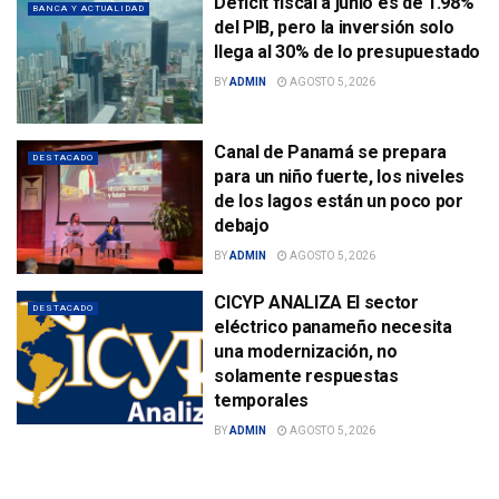
Déficit fiscal a junio es de 1.98%
BANCA Y ACTUALIDAD
del PIB, pero la inversión solo
llega al 30% de lo presupuestado
BY
ADMIN
AGOSTO 5, 2026
Canal de Panamá se prepara
DESTACADO
para un niño fuerte, los niveles
de los lagos están un poco por
debajo
BY
ADMIN
AGOSTO 5, 2026
CICYP ANALIZA El sector
DESTACADO
eléctrico panameño necesita
una modernización, no
solamente respuestas
temporales
BY
ADMIN
AGOSTO 5, 2026