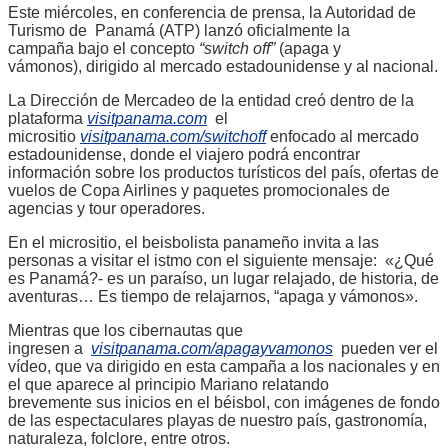
Este miércoles, en conferencia de prensa, la Autoridad de
Turismo de Panamá (ATP) lanzó oficialmente la
campaña bajo el concepto
“switch off”
(apaga y
vámonos), dirigido al mercado estadounidense y al nacional.
La Dirección de Mercadeo de la entidad creó dentro de la
plataforma
visitpanama.com
el
micrositio
visitpanama.com/switchoff
enfocado al mercado
estadounidense, donde el viajero podrá encontrar
información sobre los productos turísticos del país, ofertas de
vuelos de Copa Airlines y paquetes promocionales de
agencias y tour operadores.
En el micrositio, el beisbolista panameño invita a las
personas a visitar el istmo con el siguiente mensaje: «¿Qué
es Panamá?- es un paraíso, un lugar relajado, de historia, de
aventuras… Es tiempo de relajarnos, “apaga y vámonos».
Mientras que los cibernautas que
ingresen a
visitpanama.com/apagayvamonos
pueden ver el
vídeo, que va dirigido en esta campaña a los nacionales y en
el que aparece al principio Mariano relatando
brevemente sus inicios en el béisbol, con imágenes de fondo
de las espectaculares playas de nuestro país, gastronomía,
naturaleza, folclore, entre otros.