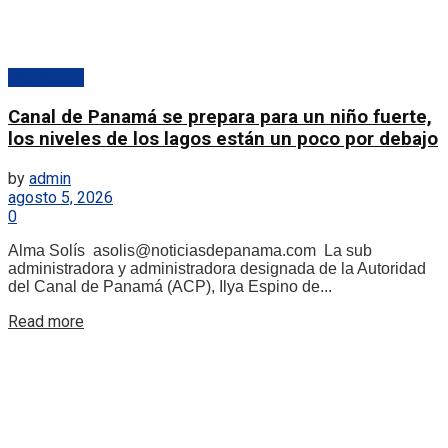
Destacado
Canal de Panamá se prepara para un niño fuerte,
los niveles de los lagos están un poco por debajo
by
admin
agosto 5, 2026
0
Alma Solís asolis@noticiasdepanama.com La sub
administradora y administradora designada de la Autoridad
del Canal de Panamá (ACP), Ilya Espino de...
Details
Read more