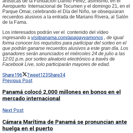
artísticas de la Fundación Danilo Pérez; asimismo, en el
Aeropuerto Internacional de Tocumen y el domingo 21, en el
Parque Omar, celebrando el Día del Niño, se obsequiaran
recuerdos alusivos a la entrada de Mariano Rivera, al Salón
de la Fama.
Los interesados podrán ver el contenido del vídeo
ingresando a
visitpanama.com/apagayvamonos
, de igual
forma conocer los requisitos para participar del sorteo en el
que podrán ganarse recuerdos alusivos a este gran día. Los
ganadores serán anunciados el miércoles 24 de julio a las
12:01 p.m. por sorteo aleatorio electrónico a través de
Facebook Live, solo participarán mayores de edad.
Share
196
Tweet
123
Share
34
Previous Post
Panamá colocó 2,000 millones en bonos en el
mercado internacional
Next Post
Cámara Marítima de Panamá se pronuncian ante
huelga en el puerto