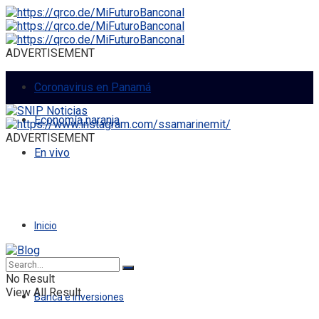
ADVERTISEMENT
Coronavirus en Panamá
Economía naranja
ADVERTISEMENT
En vivo
Inicio
Economía
No Result
View All Result
Banca e Inversiones