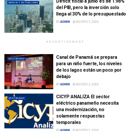
Déficit fiscal a junio es de 1.98%
BANCA Y ACTUALIDAD
del PIB, pero la inversión solo
llega al 30% de lo presupuestado
BY
ADMIN
AGOSTO 5, 2026
ADVERTISEMENT
Canal de Panamá se prepara
DESTACADO
para un niño fuerte, los niveles
de los lagos están un poco por
debajo
BY
ADMIN
AGOSTO 5, 2026
CICYP ANALIZA El sector
DESTACADO
eléctrico panameño necesita
una modernización, no
solamente respuestas
temporales
BY
ADMIN
AGOSTO 5, 2026