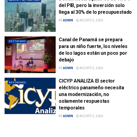
BANCA Y ACTUALIDAD
del PIB, pero la inversión solo
llega al 30% de lo presupuestado
BY
ADMIN
AGOSTO 5, 2026
Canal de Panamá se prepara
DESTACADO
para un niño fuerte, los niveles
de los lagos están un poco por
debajo
BY
ADMIN
AGOSTO 5, 2026
CICYP ANALIZA El sector
DESTACADO
eléctrico panameño necesita
una modernización, no
solamente respuestas
temporales
BY
ADMIN
AGOSTO 5, 2026