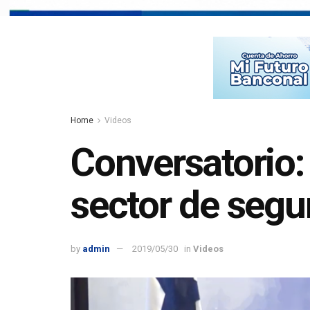
Home
Videos
Conversatorio:
sector de segu
by
admin
2019/05/30
in
Videos