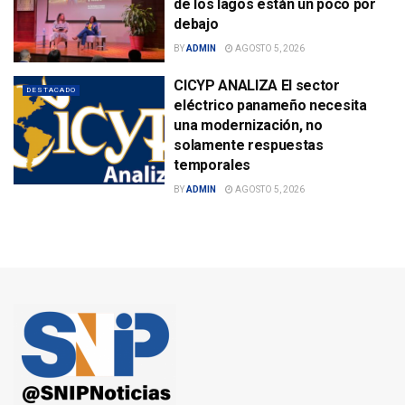
de los lagos están un poco por
debajo
BY
ADMIN
AGOSTO 5, 2026
CICYP ANALIZA El sector
DESTACADO
eléctrico panameño necesita
una modernización, no
solamente respuestas
temporales
BY
ADMIN
AGOSTO 5, 2026