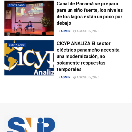
Canal de Panamá se prepara
DESTACADO
para un niño fuerte, los niveles
de los lagos están un poco por
debajo
BY
ADMIN
AGOSTO 5, 2026
CICYP ANALIZA El sector
DESTACADO
eléctrico panameño necesita
una modernización, no
solamente respuestas
temporales
BY
ADMIN
AGOSTO 5, 2026