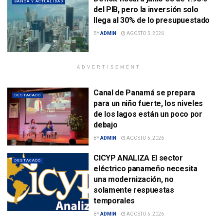
BANCA Y ACTUALIDAD
del PIB, pero la inversión solo
llega al 30% de lo presupuestado
BY
ADMIN
AGOSTO 5, 2026
ADVERTISEMENT
Canal de Panamá se prepara
DESTACADO
para un niño fuerte, los niveles
de los lagos están un poco por
debajo
BY
ADMIN
AGOSTO 5, 2026
CICYP ANALIZA El sector
DESTACADO
eléctrico panameño necesita
una modernización, no
solamente respuestas
temporales
BY
ADMIN
AGOSTO 5, 2026