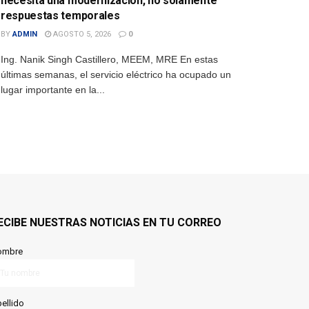
necesita una modernización, no solamente
respuestas temporales
BY
ADMIN
AGOSTO 5, 2026
0
Ing. Nanik Singh Castillero, MEEM, MRE En estas
últimas semanas, el servicio eléctrico ha ocupado un
lugar importante en la...
ECIBE NUESTRAS NOTICIAS EN TU CORREO
ombre
ellido