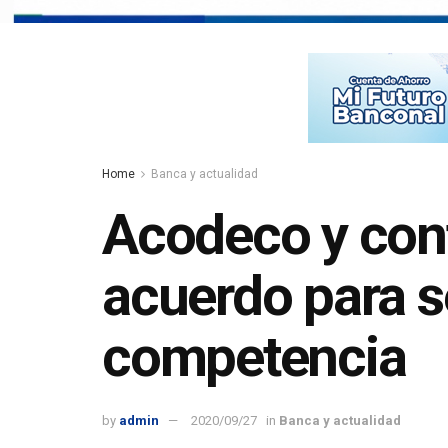
Home
Banca y actualidad
Acodeco y cont
acuerdo para se
competencia
by
admin
2020/09/27
in
Banca y actualidad