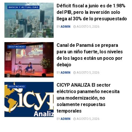
Déficit fiscal a junio es de 1.98%
BANCA Y ACTUALIDAD
del PIB, pero la inversión solo
llega al 30% de lo presupuestado
BY
ADMIN
AGOSTO 5, 2026
Canal de Panamá se prepara
DESTACADO
para un niño fuerte, los niveles
de los lagos están un poco por
debajo
BY
ADMIN
AGOSTO 5, 2026
CICYP ANALIZA El sector
DESTACADO
eléctrico panameño necesita
una modernización, no
solamente respuestas
temporales
BY
ADMIN
AGOSTO 5, 2026