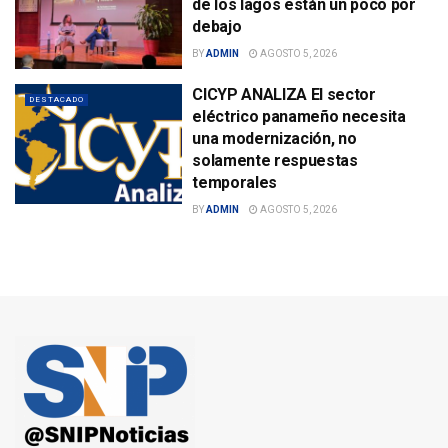
de los lagos están un poco por
debajo
BY
ADMIN
AGOSTO 5, 2026
CICYP ANALIZA El sector
DESTACADO
eléctrico panameño necesita
una modernización, no
solamente respuestas
temporales
BY
ADMIN
AGOSTO 5, 2026