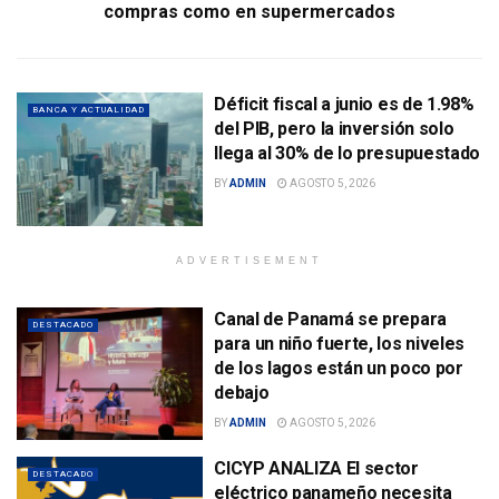
compras como en supermercados
Déficit fiscal a junio es de 1.98%
BANCA Y ACTUALIDAD
del PIB, pero la inversión solo
llega al 30% de lo presupuestado
BY
ADMIN
AGOSTO 5, 2026
ADVERTISEMENT
Canal de Panamá se prepara
DESTACADO
para un niño fuerte, los niveles
de los lagos están un poco por
debajo
BY
ADMIN
AGOSTO 5, 2026
CICYP ANALIZA El sector
DESTACADO
eléctrico panameño necesita