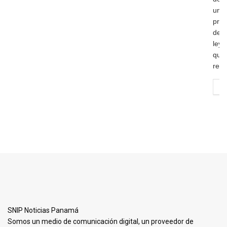
un
proy
de
ley
que
refo
R
SNIP Noticias Panamá
Somos un medio de comunicación digital, un proveedor de