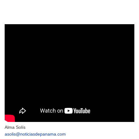
Alma Solís
asolis@noticiasdepanama.com