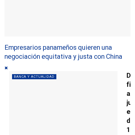
Empresarios panameños quieren una
negociación equitativa y justa con China
Déf
BANCA Y ACTUALIDAD
fis
a
jun
es
de
1.