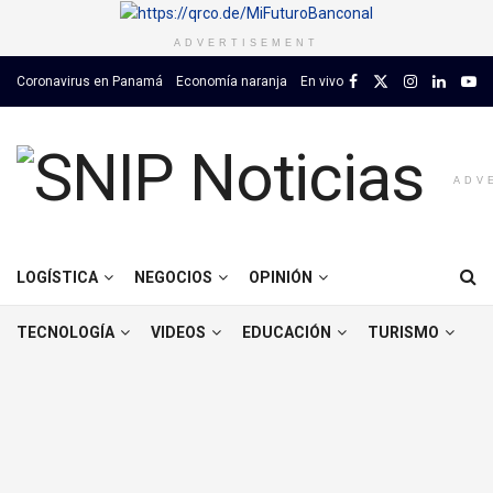
ADVERTISEMENT
Coronavirus en Panamá
Economía naranja
En vivo
ADV
INICIO
ECONOMÍA
BANCA E INVERSIONES
LOGÍSTICA
NEGOCIOS
OPINIÓN
TECNOLOGÍA
VIDEOS
EDUCACIÓN
TURISMO