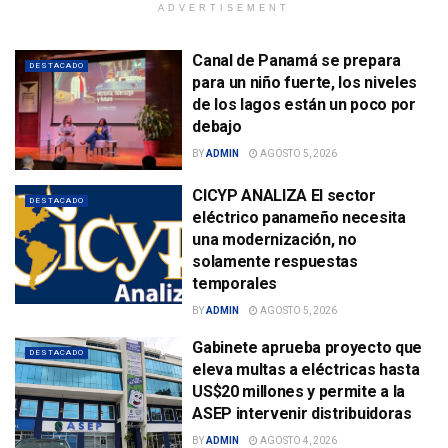
ADVERTISEMENT
Canal de Panamá se prepara
DESTACADO
para un niño fuerte, los niveles
de los lagos están un poco por
debajo
BY
ADMIN
AGOSTO 5, 2026
CICYP ANALIZA El sector
DESTACADO
eléctrico panameño necesita
una modernización, no
solamente respuestas
temporales
BY
ADMIN
AGOSTO 5, 2026
Gabinete aprueba proyecto que
DESTACADO
eleva multas a eléctricas hasta
US$20 millones y permite a la
ASEP intervenir distribuidoras
BY
ADMIN
AGOSTO 4, 2026