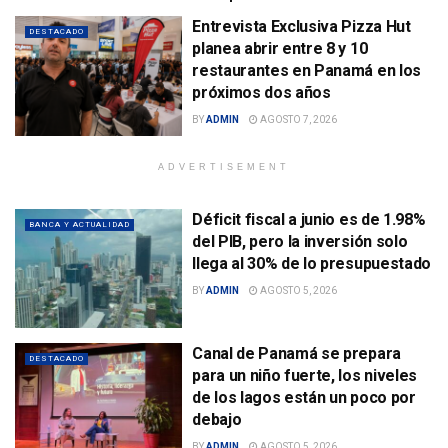
Entrevista Exclusiva Pizza Hut
DESTACADO
planea abrir entre 8 y 10
restaurantes en Panamá en los
próximos dos años
BY
ADMIN
AGOSTO 7, 2026
ADVERTISEMENT
Déficit fiscal a junio es de 1.98%
BANCA Y ACTUALIDAD
del PIB, pero la inversión solo
llega al 30% de lo presupuestado
BY
ADMIN
AGOSTO 5, 2026
Canal de Panamá se prepara
DESTACADO
para un niño fuerte, los niveles
de los lagos están un poco por
debajo
BY
ADMIN
AGOSTO 5, 2026