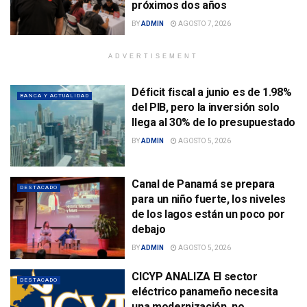
próximos dos años
BY
ADMIN
AGOSTO 7, 2026
ADVERTISEMENT
Déficit fiscal a junio es de 1.98%
BANCA Y ACTUALIDAD
del PIB, pero la inversión solo
llega al 30% de lo presupuestado
BY
ADMIN
AGOSTO 5, 2026
Canal de Panamá se prepara
DESTACADO
para un niño fuerte, los niveles
de los lagos están un poco por
debajo
BY
ADMIN
AGOSTO 5, 2026
CICYP ANALIZA El sector
DESTACADO
eléctrico panameño necesita
una modernización, no