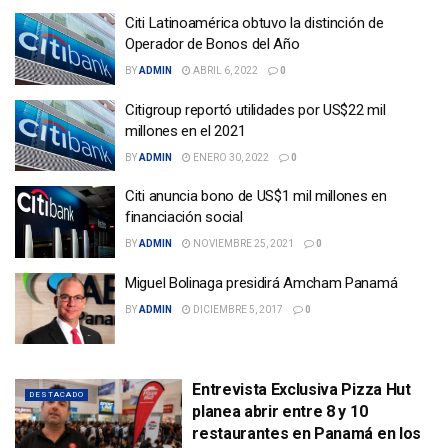
Citi Latinoamérica obtuvo la distinción de
Operador de Bonos del Año
BY
ADMIN
ABRIL 6, 2022
0
Citigroup reportó utilidades por US$22 mil
millones en el 2021
BY
ADMIN
ENERO 30, 2022
0
Citi anuncia bono de US$1 mil millones en
financiación social
BY
ADMIN
NOVIEMBRE 25, 2021
0
Miguel Bolinaga presidirá Amcham Panamá
BY
ADMIN
DICIEMBRE 5, 2017
0
Entrevista Exclusiva Pizza Hut
DESTACADO
planea abrir entre 8 y 10
restaurantes en Panamá en los