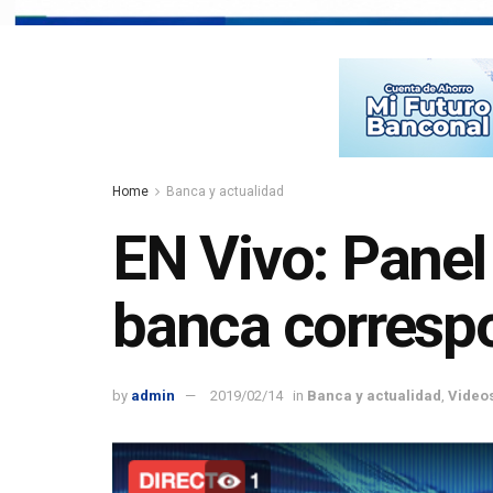
Home
Banca y actualidad
EN Vivo: Panel
banca corresp
by
admin
2019/02/14
in
Banca y actualidad
,
Video