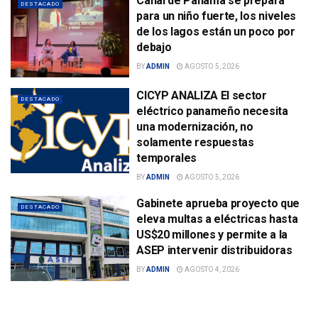
Canal de Panamá se prepara
DESTACADO
para un niño fuerte, los niveles
de los lagos están un poco por
debajo
BY
ADMIN
AGOSTO 5, 2026
CICYP ANALIZA El sector
DESTACADO
eléctrico panameño necesita
una modernización, no
solamente respuestas
temporales
BY
ADMIN
AGOSTO 5, 2026
Gabinete aprueba proyecto que
DESTACADO
eleva multas a eléctricas hasta
US$20 millones y permite a la
ASEP intervenir distribuidoras
BY
ADMIN
AGOSTO 4, 2026