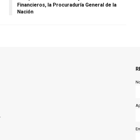
Financieros, la Procuraduría General de la
Nación
R
N
Ap
r
Em