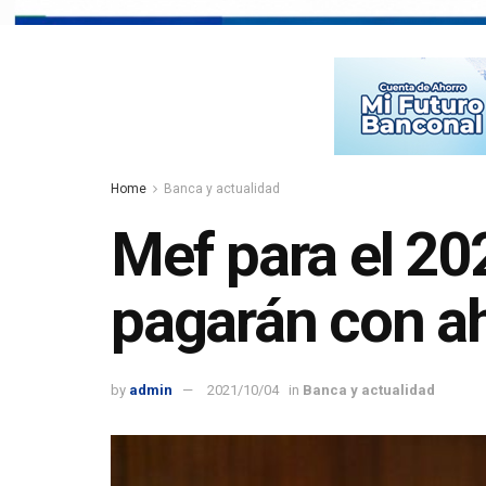
Home
Banca y actualidad
Mef para el 20
pagarán con a
by
admin
2021/10/04
in
Banca y actualidad