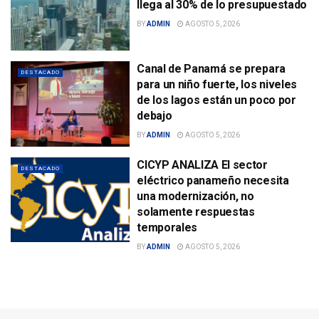
llega al 30% de lo presupuestado
BY
ADMIN
AGOSTO 5, 2026
Canal de Panamá se prepara
DESTACADO
para un niño fuerte, los niveles
de los lagos están un poco por
debajo
BY
ADMIN
AGOSTO 5, 2026
CICYP ANALIZA El sector
DESTACADO
eléctrico panameño necesita
una modernización, no
solamente respuestas
temporales
BY
ADMIN
AGOSTO 5, 2026