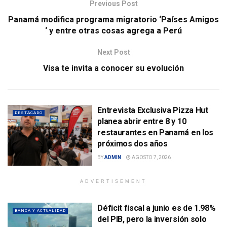
Previous Post
Panamá modifica programa migratorio ‘Países Amigos
‘ y entre otras cosas agrega a Perú
Next Post
Visa te invita a conocer su evolución
Entrevista Exclusiva Pizza Hut
DESTACADO
planea abrir entre 8 y 10
restaurantes en Panamá en los
próximos dos años
BY
ADMIN
AGOSTO 7, 2026
ADVERTISEMENT
Déficit fiscal a junio es de 1.98%
BANCA Y ACTUALIDAD
del PIB, pero la inversión solo