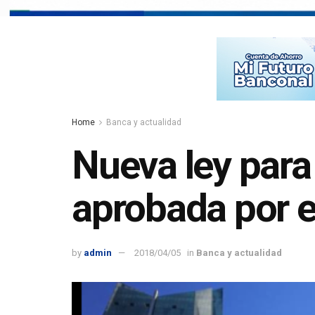
Home
Banca y actualidad
Nueva ley para
aprobada por e
by
admin
2018/04/05
in
Banca y actualidad