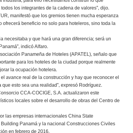
 industria, para ello necesitamos construir lo que
odos los integrantes de la cadena de valores”, dijo.
MTUR, manifestó que los gremios tienen mucha esperanza
o ofrecerá beneficio no solo para hoteleros, sino toda la
ria necesitaba y que hará una gran diferencia; será un
Panamá”, indicó Alfaro.
 Asociación Panameña de Hoteles (APATEL), señalo que
ortante para los hoteles de la ciudad porque realmente
ejorar la ocupación hotelera.
el avance real de la construcción y hay que reconocer el
 que esto sea una realidad”, expresó Rodríguez.
Consorcio CCA-COCIGE, S.A. actualizaron este
ísticos locales sobre el desarrollo de obras del Centro de
r las empresas internacionales China State
Building Panamá y la nacional Construcciones Civiles
ción en febrero de 2016.