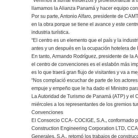
“Venimos a sumar esfuerzos y profesionalizar a la
llamamos la Alianza Panamá y hacer equipo con t
Por su parte, Antonio Alfaro, presidente de CA
en la obra porque se tiene el avance y este centr
industria turística.
“El centro es un elemento que el país y la indust
antes y un después en la ocupación hotelera de 
En tanto, Armando Rodríguez, presidente de la
el centro de convenciones es el eslabón más imp
es lo que traerá gran flujo de visitantes y va a m
“Nos complació escuchar de parte de los actores 
empuje y empeño que le ha dado el Ministro para
La Autoridad de Turismo de Panamá (ATP) y el 
miércoles a los representantes de los gremios tur
Convenciones
El Consorcio CCA- COCIGE, S.A., conformado po
Construction Engineering Corporation LTD, CCA 
Generales, S.A., retomó los trabajos de construc