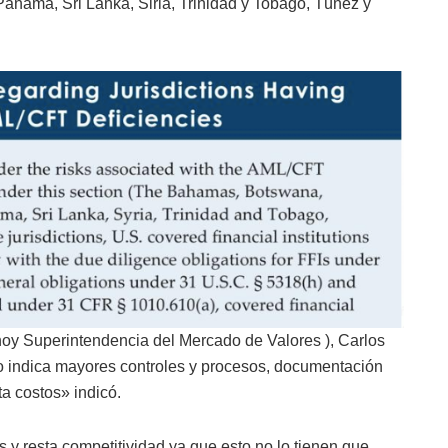
anamá, Sri Lanka, Siria, Trinidad y Tobago, Túnez y
hoy Superintendencia del Mercado de Valores ), Carlos
go indica mayores controles y procesos, documentación
a costos» indicó.
 y resta competitividad ya que esto no lo tienen que