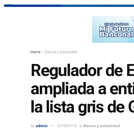
Home
Banca y actualidad
Regulador de E
ampliada a ent
la lista gris de
by
admin
2019/07/12
in
Banca y actualidad