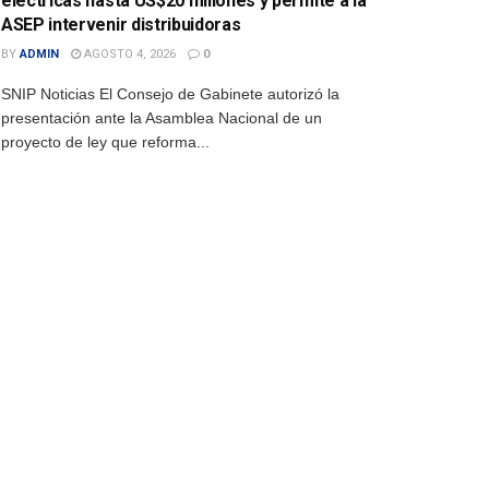
eléctricas hasta US$20 millones y permite a la
ASEP intervenir distribuidoras
BY
ADMIN
AGOSTO 4, 2026
0
SNIP Noticias El Consejo de Gabinete autorizó la
presentación ante la Asamblea Nacional de un
proyecto de ley que reforma...