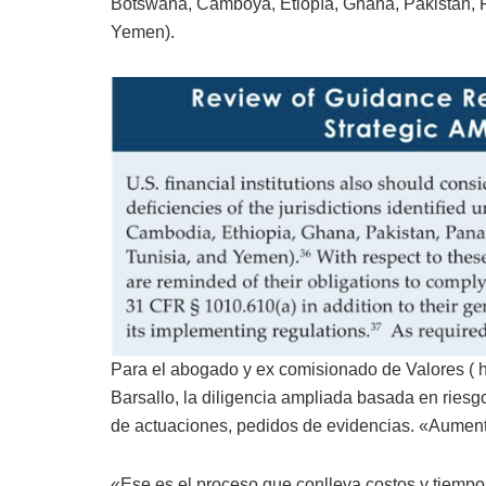
Botswana, Camboya, Etiopía, Ghana, Pakistán, P
Yemen).
Para el abogado y ex comisionado de Valores ( 
Barsallo, la diligencia ampliada basada en ries
de actuaciones, pedidos de evidencias. «Aument
«Ese es el proceso que conlleva costos y tiempos