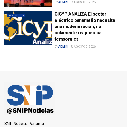
BY
ADMIN
AGOSTO 5, 2026
CICYP ANALIZA El sector
DESTACADO
eléctrico panameño necesita
una modernización, no
solamente respuestas
temporales
BY
ADMIN
AGOSTO 5, 2026
SNIP Noticias Panamá