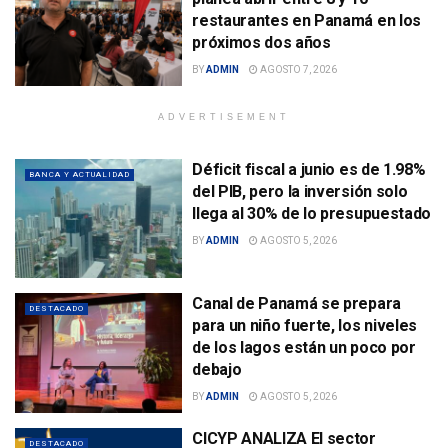
restaurantes en Panamá en los
próximos dos años
BY
ADMIN
AGOSTO 7, 2026
ADVERTISEMENT
Déficit fiscal a junio es de 1.98%
BANCA Y ACTUALIDAD
del PIB, pero la inversión solo
llega al 30% de lo presupuestado
BY
ADMIN
AGOSTO 5, 2026
Canal de Panamá se prepara
DESTACADO
para un niño fuerte, los niveles
de los lagos están un poco por
debajo
BY
ADMIN
AGOSTO 5, 2026
CICYP ANALIZA El sector
DESTACADO