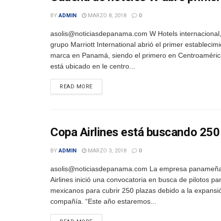
BY
ADMIN
MARZO 8, 2018
0
asolis@noticiasdepanama.com W Hotels internacional,
grupo Marriott International abrió el primer establecimi
marca en Panamá, siendo el primero en Centroamérica
está ubicado en le centro...
DETAILS
READ MORE
Copa Airlines está buscando 250
BY
ADMIN
MARZO 3, 2018
0
asolis@noticiasdepanama.com La empresa panameñ
Airlines inició una convocatoria en busca de pilotos 
mexicanos para cubrir 250 plazas debido a la expansi
compañía. “Este año estaremos...