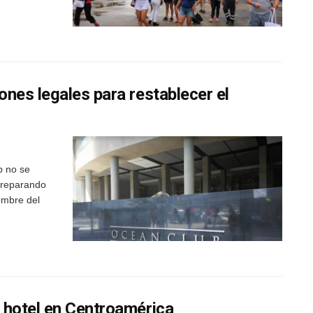
nes legales para restablecer el
p no se
preparando
ombre del
 hotel en Centroamérica