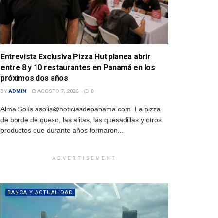
Entrevista Exclusiva Pizza Hut planea abrir
entre 8 y 10 restaurantes en Panamá en los
próximos dos años
BY
ADMIN
AGOSTO 7, 2026
0
Alma Solís asolis@noticiasdepanama.com La pizza
de borde de queso, las alitas, las quesadillas y otros
productos que durante años formaron...
ADVERTISEMENT
BANCA Y ACTUALIDAD