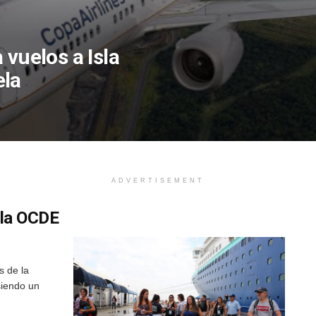
 vuelos a Isla
ela
ADVERTISEMENT
 la OCDE
s de la
siendo un