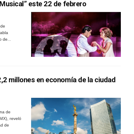
usical” este 22 de febrero
 de
habla
 de...
2 millones en economía de la ciudad
na de
MX), reveló
ad de