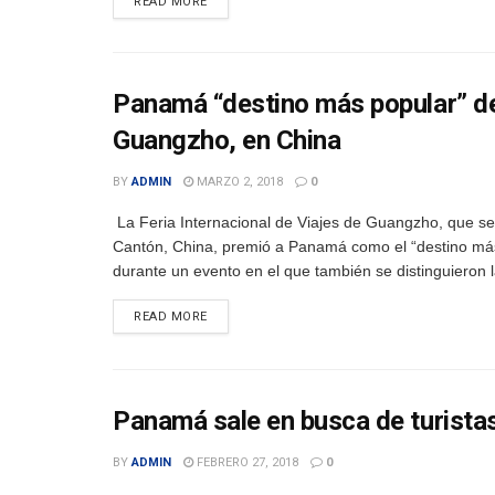
DETAILS
READ MORE
Panamá “destino más popular” de 
Guangzho, en China
BY
ADMIN
MARZO 2, 2018
0
La Feria Internacional de Viajes de Guangzho, que se
Cantón, China, premió a Panamá como el “destino más
durante un evento en el que también se distinguieron l
DETAILS
READ MORE
Panamá sale en busca de turista
BY
ADMIN
FEBRERO 27, 2018
0