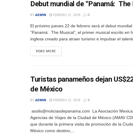
Debut mundial de “Panamá: The M
BY
ADMIN
FEBRERO 21, 2018
0
El próximo jueves 22 de febrero será el debut mundial
“Panamá: The Musical”, el primer musical escrito en 
inglesa creado para atraer turismo e impulsar el talento
DETAILS
READ MORE
Turistas panameños dejan US$22,
de México
BY
ADMIN
FEBRERO 21, 2018
0
asolis@noticiasdepanama.com La Asociación Mexica
Agencias de Viajes de la Ciudad de México (AMAV CD
que durante la primera visita de promoción de la Ciud
México como destino,...