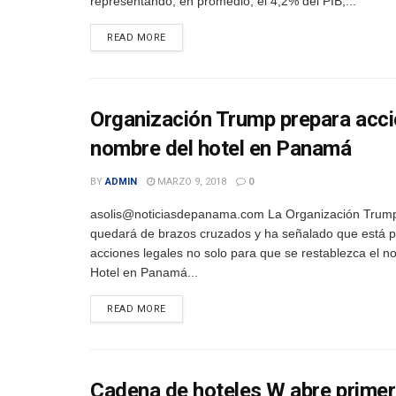
representando, en promedio, el 4,2% del PIB,...
DETAILS
READ MORE
Organización Trump prepara accio
nombre del hotel en Panamá
BY
ADMIN
MARZO 9, 2018
0
asolis@noticiasdepanama.com La Organización Trum
quedará de brazos cruzados y ha señalado que está 
acciones legales no solo para que se restablezca el n
Hotel en Panamá...
DETAILS
READ MORE
Cadena de hoteles W abre primer