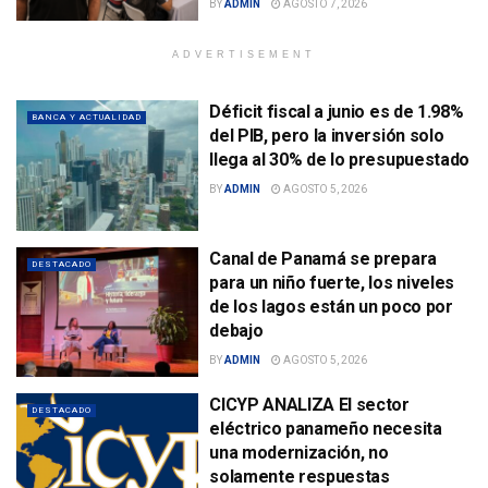
BY
ADMIN
AGOSTO 7, 2026
ADVERTISEMENT
Déficit fiscal a junio es de 1.98%
BANCA Y ACTUALIDAD
del PIB, pero la inversión solo
llega al 30% de lo presupuestado
BY
ADMIN
AGOSTO 5, 2026
Canal de Panamá se prepara
DESTACADO
para un niño fuerte, los niveles
de los lagos están un poco por
debajo
BY
ADMIN
AGOSTO 5, 2026
CICYP ANALIZA El sector
DESTACADO
eléctrico panameño necesita
una modernización, no
solamente respuestas