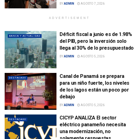
BY
ADMIN
AGOSTO 7, 2026
ADVERTISEMENT
Déficit fiscal a junio es de 1.98%
BANCA Y ACTUALIDAD
del PIB, pero la inversión solo
llega al 30% de lo presupuestado
BY
ADMIN
AGOSTO 5, 2026
Canal de Panamá se prepara
DESTACADO
para un niño fuerte, los niveles
de los lagos están un poco por
debajo
BY
ADMIN
AGOSTO 5, 2026
CICYP ANALIZA El sector
DESTACADO
eléctrico panameño necesita
una modernización, no
solamente respuestas