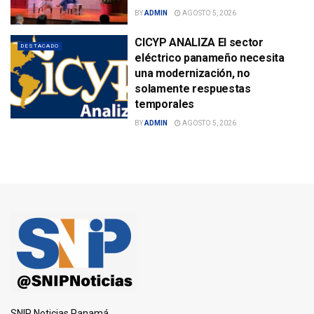
BY
ADMIN
AGOSTO 5, 2026
CICYP ANALIZA El sector
DESTACADO
eléctrico panameño necesita
una modernización, no
solamente respuestas
temporales
BY
ADMIN
AGOSTO 5, 2026
SNIP Noticias Panamá