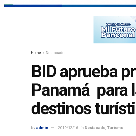
Home
Destacado
BID aprueba p
Panamá para la
destinos turíst
by
admin
2019/12/16
in
Destacado
,
Turismo