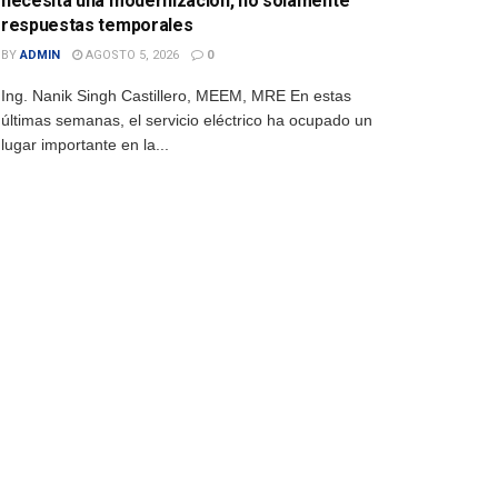
necesita una modernización, no solamente
respuestas temporales
BY
ADMIN
AGOSTO 5, 2026
0
Ing. Nanik Singh Castillero, MEEM, MRE En estas
últimas semanas, el servicio eléctrico ha ocupado un
lugar importante en la...