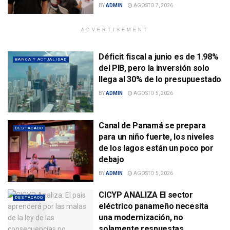
BY
ADMIN
AGOSTO 7, 2026
ADVERTISEMENT
Déficit fiscal a junio es de 1.98%
BANCA Y ACTUALIDAD
del PIB, pero la inversión solo
llega al 30% de lo presupuestado
BY
ADMIN
AGOSTO 5, 2026
Canal de Panamá se prepara
DESTACADO
para un niño fuerte, los niveles
de los lagos están un poco por
debajo
BY
ADMIN
AGOSTO 5, 2026
CICYP ANALIZA El sector
DESTACADO
eléctrico panameño necesita
una modernización, no
solamente respuestas