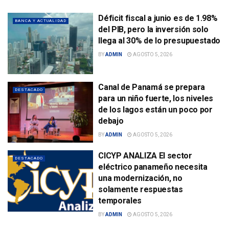
Déficit fiscal a junio es de 1.98%
BANCA Y ACTUALIDAD
del PIB, pero la inversión solo
llega al 30% de lo presupuestado
BY
ADMIN
AGOSTO 5, 2026
Canal de Panamá se prepara
DESTACADO
para un niño fuerte, los niveles
de los lagos están un poco por
debajo
BY
ADMIN
AGOSTO 5, 2026
CICYP ANALIZA El sector
DESTACADO
eléctrico panameño necesita
una modernización, no
solamente respuestas
temporales
BY
ADMIN
AGOSTO 5, 2026