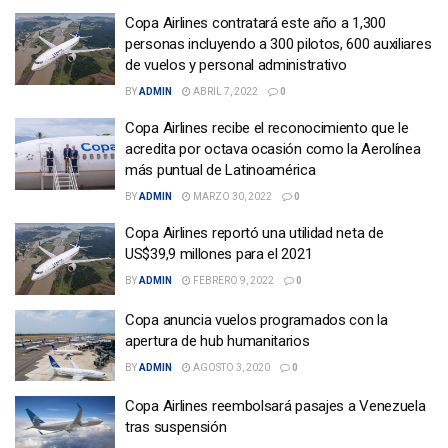
Copa Airlines contratará este año a 1,300
personas incluyendo a 300 pilotos, 600 auxiliares
de vuelos y personal administrativo
BY
ADMIN
ABRIL 7, 2022
0
Copa Airlines recibe el reconocimiento que le
acredita por octava ocasión como la Aerolínea
más puntual de Latinoamérica
BY
ADMIN
MARZO 30, 2022
0
Copa Airlines reportó una utilidad neta de
US$39,9 millones para el 2021
BY
ADMIN
FEBRERO 9, 2022
0
Copa anuncia vuelos programados con la
apertura de hub humanitarios
BY
ADMIN
AGOSTO 3, 2020
0
Copa Airlines reembolsará pasajes a Venezuela
tras suspensión