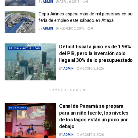
BY
ADMIN
ABRIL 6, 2018
0
Copa Airlines espera más de mil personas en su
feria de empleo este sábado en Atlapa
BY
ADMIN
FEBRERO 2, 2018
0
Déficit fiscal a junio es de 1.98%
BANCA Y ACTUALIDAD
del PIB, pero la inversión solo
llega al 30% de lo presupuestado
BY
ADMIN
AGOSTO 5, 2026
ADVERTISEMENT
Canal de Panamá se prepara
DESTACADO
para un niño fuerte, los niveles
de los lagos están un poco por
debajo
BY
ADMIN
AGOSTO 5, 2026