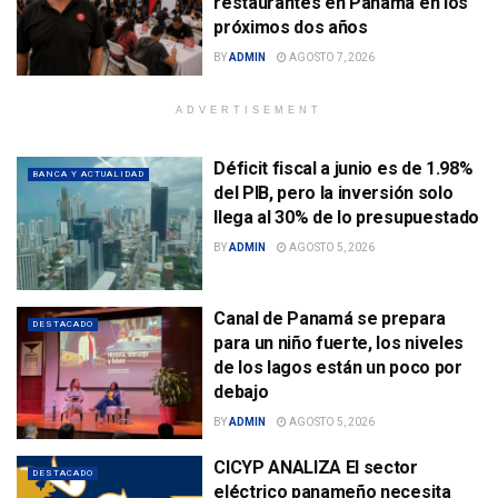
restaurantes en Panamá en los
próximos dos años
BY
ADMIN
AGOSTO 7, 2026
ADVERTISEMENT
Déficit fiscal a junio es de 1.98%
BANCA Y ACTUALIDAD
del PIB, pero la inversión solo
llega al 30% de lo presupuestado
BY
ADMIN
AGOSTO 5, 2026
Canal de Panamá se prepara
DESTACADO
para un niño fuerte, los niveles
de los lagos están un poco por
debajo
BY
ADMIN
AGOSTO 5, 2026
CICYP ANALIZA El sector
DESTACADO
eléctrico panameño necesita