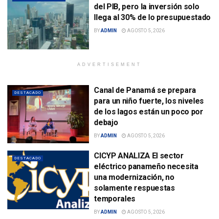
del PIB, pero la inversión solo
llega al 30% de lo presupuestado
BY
ADMIN
AGOSTO 5, 2026
ADVERTISEMENT
Canal de Panamá se prepara
DESTACADO
para un niño fuerte, los niveles
de los lagos están un poco por
debajo
BY
ADMIN
AGOSTO 5, 2026
CICYP ANALIZA El sector
DESTACADO
eléctrico panameño necesita
una modernización, no
solamente respuestas
temporales
BY
ADMIN
AGOSTO 5, 2026