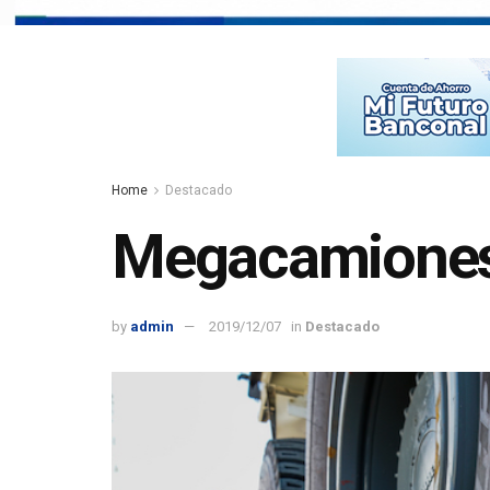
Home
Destacado
Megacamiones
by
admin
2019/12/07
in
Destacado