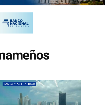
anameños
BANCA Y ACTUALIDAD