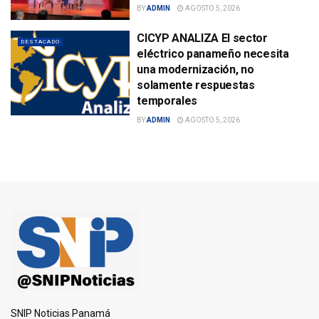
BY
ADMIN
AGOSTO 5, 2026
CICYP ANALIZA El sector
DESTACADO
eléctrico panameño necesita
una modernización, no
solamente respuestas
temporales
BY
ADMIN
AGOSTO 5, 2026
SNIP Noticias Panamá